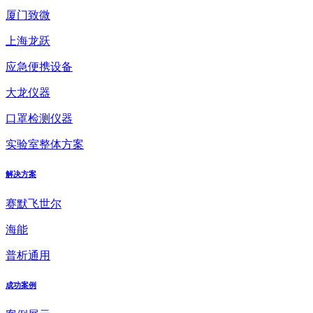
厦门致微
上海龙跃
应急便携设备
大龙仪器
口罩检测仪器
实验室整体方案
解决方案
赛默飞世尔
海能
普析通用
成功案例