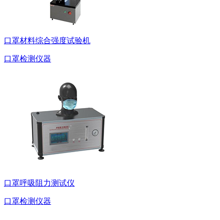
口罩材料综合强度试验机
口罩检测仪器
口罩呼吸阻力测试仪
口罩检测仪器