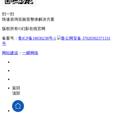
扫一扫
快速咨询实验室整体解决方案
版权所有©幻影在线官网
备案号：
鲁ICP备18036238号-1
鲁公网安备 37020302371331
号
网站建设
：
一瞬网络
返回
顶部