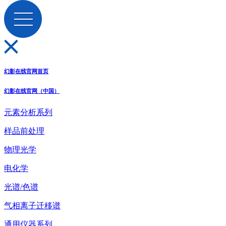
幻影在线官网首页
幻影在线官网（中国）
元素分析系列
样品前处理
物理光学
电化学
光谱/色谱
气相离子迁移谱
通用仪器系列