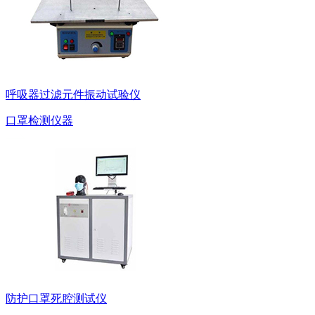
呼吸器过滤元件振动试验仪
口罩检测仪器
防护口罩死腔测试仪