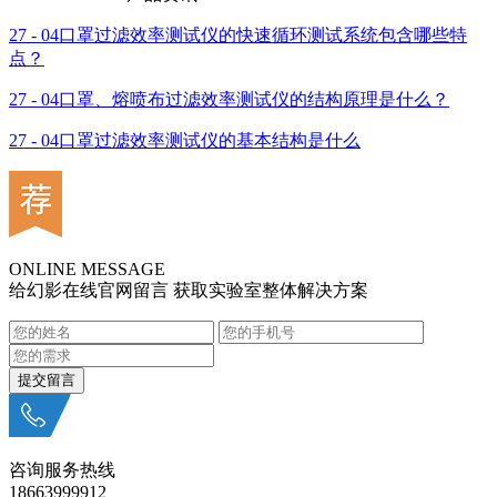
27 - 04
口罩过滤效率测试仪的快速循环测试系统包含哪些特
点？
27 - 04
口罩、熔喷布过滤效率测试仪的结构原理是什么？
27 - 04
口罩过滤效率测试仪的基本结构是什么
ONLINE MESSAGE
给幻影在线官网留言 获取实验室整体解决方案
咨询服务热线
18663999912