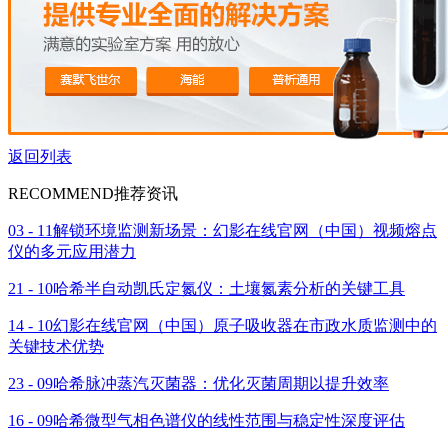
返回列表
RECOMMEND
推荐资讯
03 - 11
解锁环境监测新场景：幻影在线官网（中国）视频熔点
仪的多元应用潜力
21 - 10
哈希半自动凯氏定氮仪：土壤氮素分析的关键工具
14 - 10
幻影在线官网（中国）原子吸收器在市政水质监测中的
关键技术优势
23 - 09
哈希脉冲蒸汽灭菌器：优化灭菌周期以提升效率
16 - 09
哈希微型气相色谱仪的线性范围与稳定性深度评估