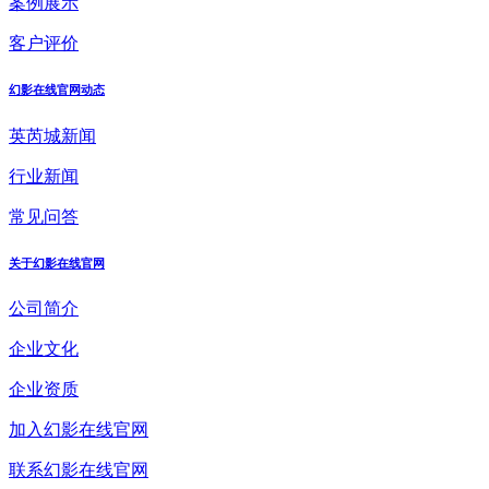
案例展示
客户评价
幻影在线官网动态
英芮城新闻
行业新闻
常见问答
关于幻影在线官网
公司简介
企业文化
企业资质
加入幻影在线官网
联系幻影在线官网