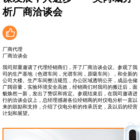
析厂商洽谈会
厂商代理
厂商洽谈会
我司郑重邀请了代理经销商们，开了厂商洽谈会议。参观了我
司的生产基地（色谱车间，光谱车间，原吸车间），和全新的
公司大楼。生产车间整洁规范，办公区域透明公开，成品仓储
广阔容量，实验环境安全高效，经销商们对我司的搬迁后，面
貌焕然一新，发出了赞叹和肯定。参观结束后，在我司邀请进
行的洽谈会议上，总经理感谢各位经销商的对仪电分析一直以
来的鼓励和支持，介绍了仪电分析的传承历史，及以后的经营
计划和展望。