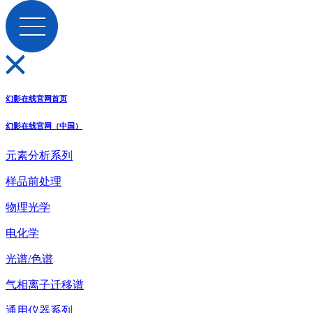
幻影在线官网首页
幻影在线官网（中国）
元素分析系列
样品前处理
物理光学
电化学
光谱/色谱
气相离子迁移谱
通用仪器系列