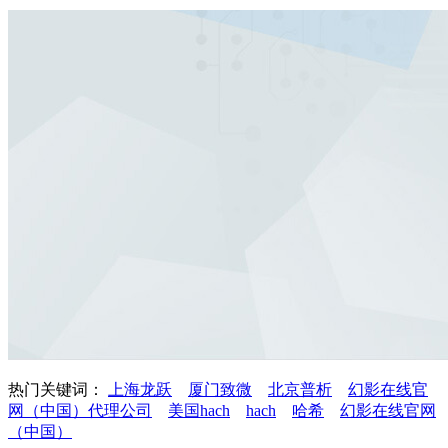
热门关键词：
上海龙跃
厦门致微
北京普析
幻影在线官
网（中国）代理公司
美国hach
hach
哈希
幻影在线官网
（中国）