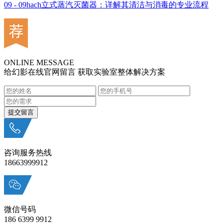
09 - 09
hach立式蒸汽灭菌器：详解其清洁与消毒的专业流程
ONLINE MESSAGE
给幻影在线官网留言 获取实验室整体解决方案
咨询服务热线
18663999912
微信号码
186 6399 9912