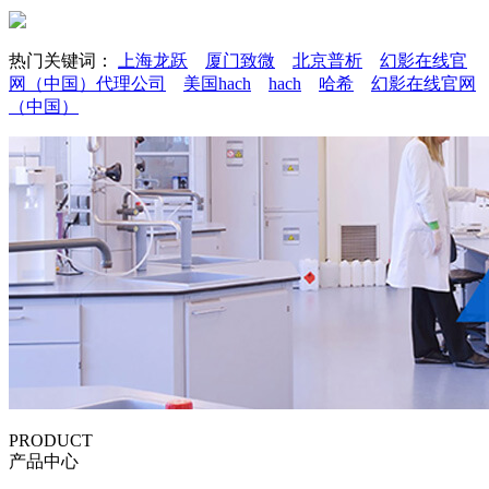
热门关键词：
上海龙跃
厦门致微
北京普析
幻影在线官
网（中国）代理公司
美国hach
hach
哈希
幻影在线官网
（中国）
PRODUCT
产品中心