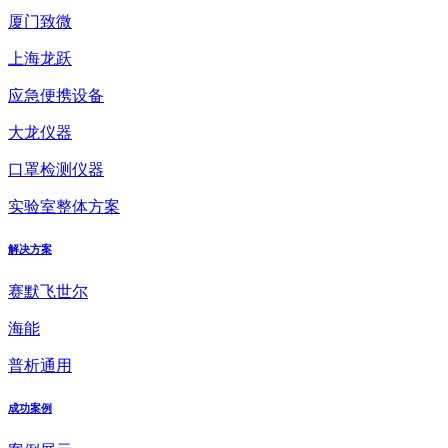
厦门致微
上海龙跃
应急便携设备
大龙仪器
口罩检测仪器
实验室整体方案
解决方案
赛默飞世尔
海能
普析通用
成功案例