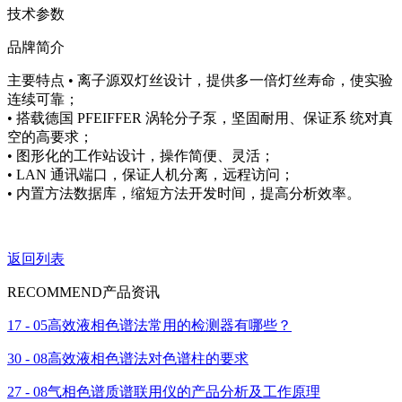
技术参数
品牌简介
主要特点
• 离子源双灯丝设计，提供多一倍灯丝寿命，使实验
连续可靠；
• 搭载德国 PFEIFFER 涡轮分子泵，坚固耐用、保证系 统对真
空的高要求；
• 图形化的工作站设计，操作简便、灵活；
• LAN 通讯端口，保证人机分离，远程访问；
• 内置方法数据库，缩短方法开发时间，提高分析效率。
返回列表
RECOMMEND
产品资讯
17 - 05
高效液相色谱法常用的检测器有哪些？
30 - 08
高效液相色谱法对色谱柱的要求
27 - 08
气相色谱质谱联用仪的产品分析及工作原理