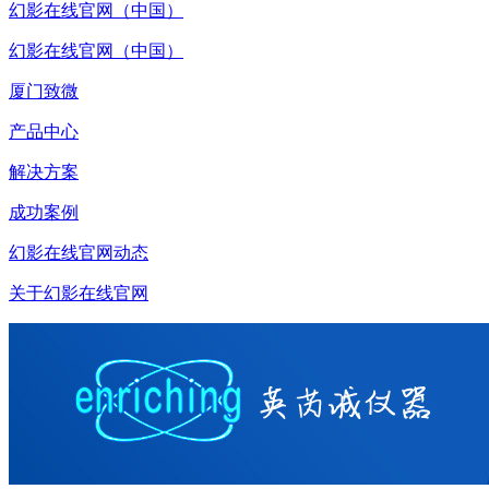
幻影在线官网（中国）
幻影在线官网（中国）
厦门致微
产品中心
解决方案
成功案例
幻影在线官网动态
关于幻影在线官网