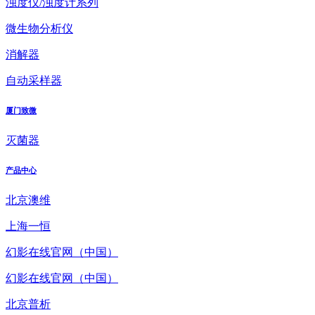
浊度仪/浊度计系列
微生物分析仪
消解器
自动采样器
厦门致微
灭菌器
产品中心
北京澳维
上海一恒
幻影在线官网（中国）
幻影在线官网（中国）
北京普析