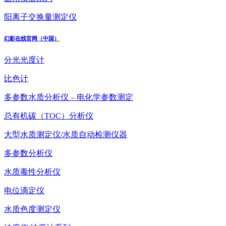
阳离子交换量测定仪
幻影在线官网（中国）
分光光度计
比色计
多参数水质分析仪 – 电化学参数测定
总有机碳（TOC）分析仪
大型水质测定仪/水质自动检测仪器
多参数分析仪
水质毒性分析仪
电位滴定仪
水质色度测定仪