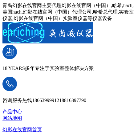
青岛幻影在线官网主要代理幻影在线官网（中国）,哈希,hach,
美国hach,幻影在线官网（中国）代理公司,哈希总代理,实验室
仪器,幻影在线官网（中国）实验室仪器等仪器设备
18 YEARS
多年专注于实验室整体解决方案
咨询服务热线
18663999912
18816397790
产品中心
网站地图
幻影在线官网首页